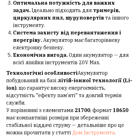
Оптимальна потужність для важких
задач.
Ідеально підходить для
тримерів,
циркулярних пил, шуруповертів
та іншого
інструменту.
Система захисту від перевантаження і
перегріву.
Акумулятор має багаторівневу
електронну безпеку.
Економічна вигода.
Один акумулятор — для
всієї лінійки інструментів 20V Max.
Технологічні особливості
Акумулятор
побудований на базі
літій-іонної технології (Li-
ion)
, що гарантує високу енергоємність,
відсутність "ефекту пам’яті" та довгий термін
служби.
У порівнянні з елементами
21700
, формат
18650
має компактніші розміри при збереженні
стабільної віддачі струму — детальніше про це
можна прочитати у статті
Дом Інструмента
.