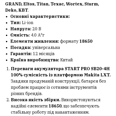
GRAND, Eltos, Titan, Texac, Wortex, Sturm,
Deko, KBT
.
Основні характеристики:
Тип:
Li-ion
Напруга:
20 В
Ємність:
4.0 А*г
Елементи живлення:
формату
18650
Посадка:
універсальна
Гарантія:
12 місяців
Країна виробництва:
Китай
Переваги акумулятора START PRO SB20-4H
100% сумісність із платформою Makita LXT.
Завдяки продуманій конструкції, батарея без
проблем працює із сотнями інструментів
різних брендів.
Висока якість збірки.
Використовуються
надійні елементи
18650
, що забезпечують
стабільну роботу під навантаженням.