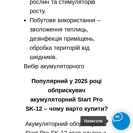
рослин та стимуляторів
росту.
Побутове використання –
зволоження теплиць,
дезінфекція приміщень,
обробка територій від
шкідників.
Вибір акумуляторного
обприскувача залежить від
Популярний у 2025 році
масштабів робіт та умов
обприскувач
експлуатації. Ранцеві моделі
акумуляторний Start Pro
вважаються найбільш
SK-12 – чому варто купити?
універсальними, поєднуючи
комфорт, автономність та
Написати
Акумуляторний обприскувач
ефективність роботи.