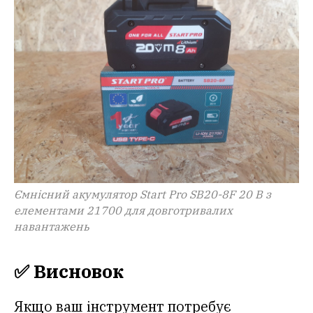
Ємнісний акумулятор Start Pro SB20-8F 20 В з
елементами 21700 для довготривалих
навантажень
✅ Висновок
Якщо ваш інструмент потребує