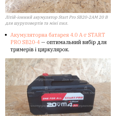
Літій-іонний акумулятор Start Pro SB20-2АМ 20 В
для шуруповертів та міні пил.
Акумуляторна батарея 4.0 А·г START
PRO SB20-4
— оптимальний вибір для
тримерів і циркулярок.