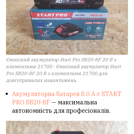
Ємнісний акумулятор Start Pro SB20-8F 20 В з
елементами 21700 : Ємнісний акумулятор Start
Pro SB20-8F 20 В з елементами 21700 для
довготривалих навантажень.
Акумуляторна батарея 8.0 А·г START
PRO SB20-8F
— максимальна
автономність для професіоналів.