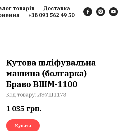
алог товарів
Доставка
рнення
+38 093 562 49 50
Кутова шліфувальна
машина (болгарка)
Браво ВШМ-1100
Код товару:
ИЭУШ1178
1 035
грн.
Купити