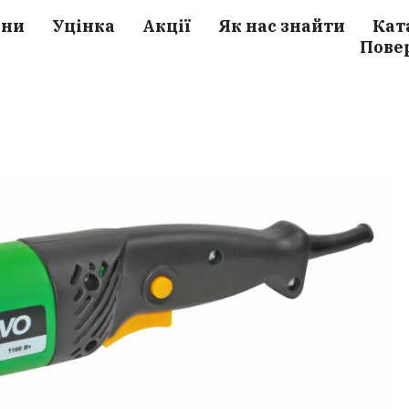
ини
Уцінка
Акції
Як нас знайти
Кат
Пове