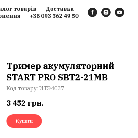
алог товарів
Доставка
рнення
+38 093 562 49 50
Тример акумуляторний
START PRO SBT2-21МВ
Код товару:
ИТЭ4037
3 452
грн.
Купити