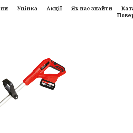
ини
Уцінка
Акції
Як нас знайти
Кат
Пове