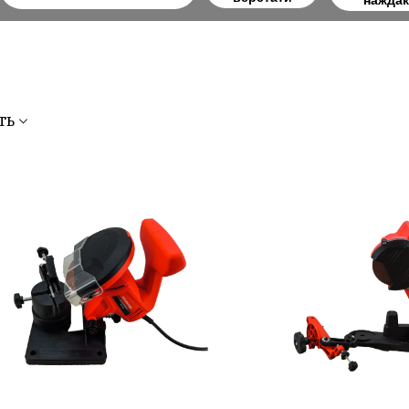
наждак
ть