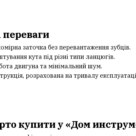
 переваги
номірна заточка без перевантаження зубців.
тування кута під різні типи ланцюгів.
бота двигуна та мінімальний шум.
трукція, розрахована на тривалу експлуатац
рто купити у «Дом инстру