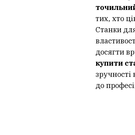
точильний
тих, хто ц
Станки для
властивост
досягти вр
купити ст
зручності 
до профес