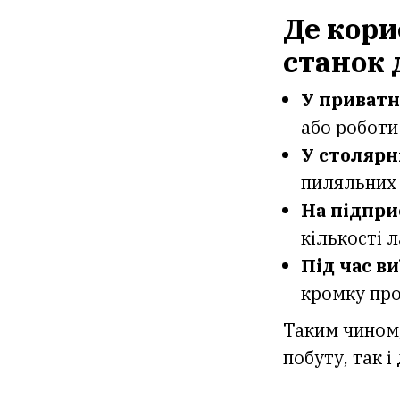
Де кори
станок 
У приватн
або роботи 
У столярн
пиляльних 
На підпри
кількості 
Під час ви
кромку про
Таким чином,
побуту, так 