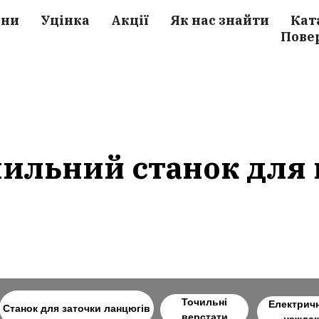
ини
Уцінка
Акції
Як нас знайти
Кат
Пове
ильний станок для
Точильні
Електрич
Станок для заточки ланцюгів
верстати