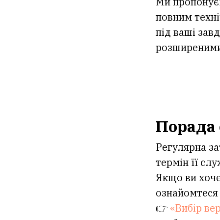
Ми пропонує
повним техн
під ваші зав
розширеними
Порада
Регулярна з
термін її слу
Якщо ви хоче
ознайомтеся
👉
«Вибір ве