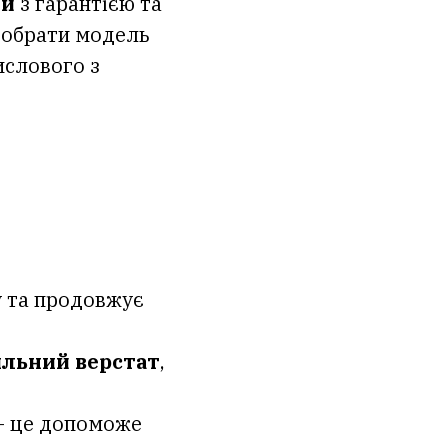
ей
з гарантією та
 обрати модель
ислового з
у та продовжує
ильний верстат
,
 це допоможе