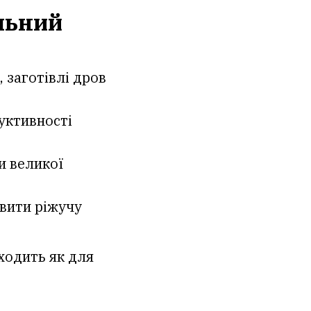
льний
 заготівлі дров
уктивності
и великої
вити ріжучу
ходить як для