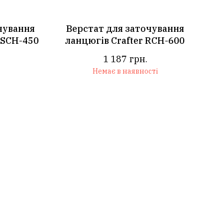
чування
Верстат для заточування
 SCH-450
ланцюгів Crafter RCH-600
1 187
грн.
Немає в наявності