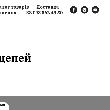
алог товарів
Доставка
рнення
+38 093 562 49 50
 цепей
ний