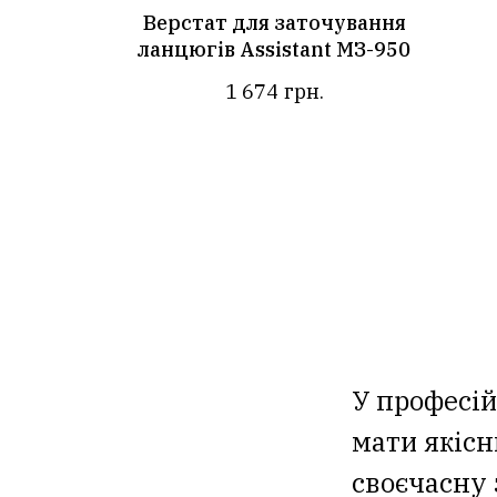
Верстат для заточування
ланцюгів Assistant МЗ-950
1 674
грн.
У професі
мати якісн
своєчасну 