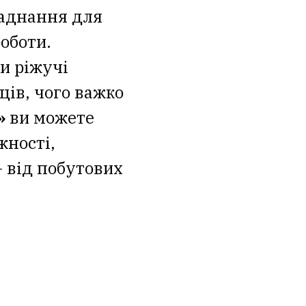
аднання для
роботи.
и ріжучі
ців, чого важко
»
ви можете
жності,
 від побутових