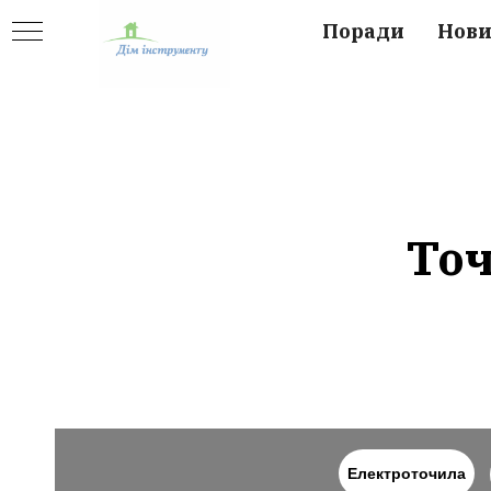
Поради
Нов
Точ
Електроточила