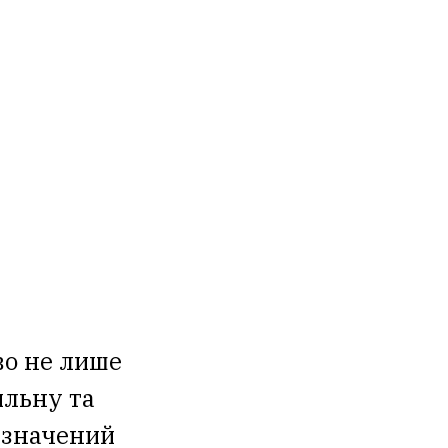
во не лише
ильну та
изначений