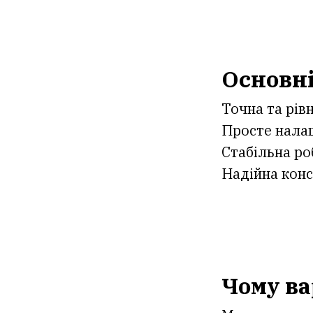
Основні
Точна та рів
Просте налаш
Стабільна ро
Надійна конс
Чому ва