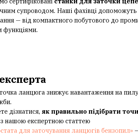
мо сертифіковані
станки для заточки цеп
ічним супроводом. Наші фахівці допоможуть
дання — від компактного побутового до пром
 функціями.
 експерта
аточка ланцюга знижує навантаження на пил
жби.
те дізнатися,
як правильно підібрати точ
 з нашою експертною статтею
рстата для заточування ланцюгів бензопил»
—