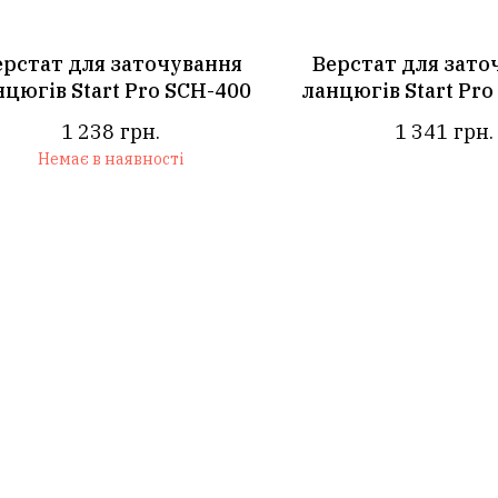
ерстат для заточування
Верстат для зато
нцюгів Start Pro SCH-400
ланцюгів Start Pro
1 238
грн.
1 341
грн.
Немає в наявності