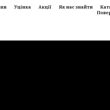
ини
Уцінка
Акції
Як нас знайти
Кат
Пове