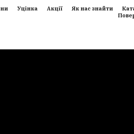
ини
Уцінка
Акції
Як нас знайти
Кат
Пове