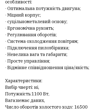
особливості:
· Оптимальна потужність двигуна;
· Міцний корпус;
· суцільнометалевий основу;
· Ергономічна рукоять;
· Регулювання оборотів;
· Система охолодження повітрям;
· Підключення пилозбірника;
· Невелика вага та габарити;
· Просте управління;
· Відмінне співвідношення ціна/якість;
Характеристики:
Вибір чверті: ні,
Потужність:1100 Вт,
Вага:немає даних,
Число оборотів холостого ходу: 16500