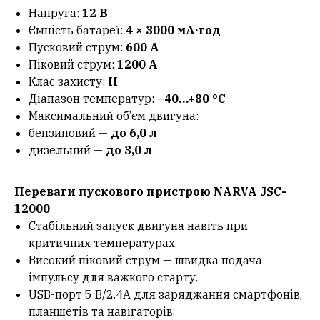
Напруга:
12 В
Ємність батареї:
4 × 3000 мА·год
Пусковий струм:
600 А
Піковий струм:
1200 А
Клас захисту:
II
Діапазон температур:
–40…+80 °C
Максимальний об’єм двигуна:
бензиновий —
до 6,0 л
дизельний —
до 3,0 л
Переваги пускового пристрою NARVA JSC-
12000
Стабільний запуск двигуна навіть при
критичних температурах.
Високий піковий струм — швидка подача
імпульсу для важкого старту.
USB-порт 5 В/2.4А для заряджання смартфонів,
планшетів та навігаторів.