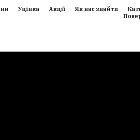
ини
Уцінка
Акції
Як нас знайти
Кат
Пове