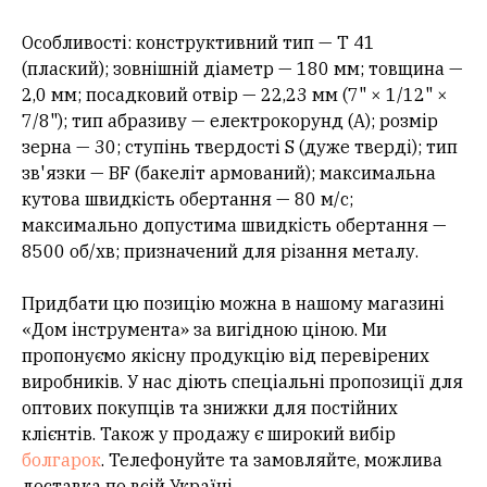
Особливості: конструктивний тип — Т 41
(плаский); зовнішній діаметр — 180 мм; товщина —
2,0 мм; посадковий отвір — 22,23 мм (7" × 1/12" ×
7/8"); тип абразиву — електрокорунд (А); розмір
зерна — 30; ступінь твердості S (дуже тверді); тип
зв'язки — BF (бакеліт армований); максимальна
кутова швидкість обертання — 80 м/с;
максимально допустима швидкість обертання —
8500 об/хв; призначений для різання металу.
Придбати цю позицію можна в нашому магазині
«Дом інструмента» за вигідною ціною. Ми
пропонуємо якісну продукцію від перевірених
виробників. У нас діють спеціальні пропозиції для
оптових покупців та знижки для постійних
клієнтів. Також у продажу є широкий вибір
болгарок
. Телефонуйте та замовляйте, можлива
доставка по всій Україні.