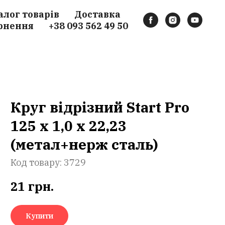
алог товарів
Доставка
рнення
+38 093 562 49 50
Круг відрізний Start Pro
125 x 1,0 x 22,23
(метал+нерж сталь)
Код товару:
3729
21
грн.
Купити