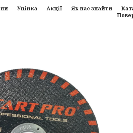
ини
Уцінка
Акції
Як нас знайти
Кат
Пове