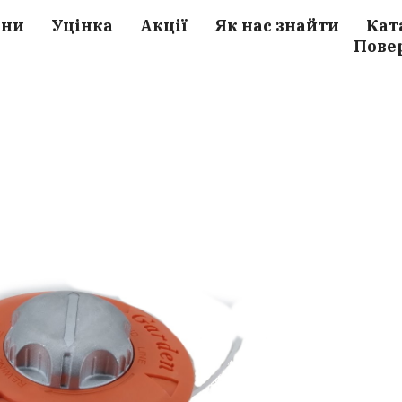
ини
Уцінка
Акції
Як нас знайти
Кат
Пове