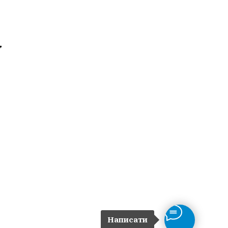
у
Написати