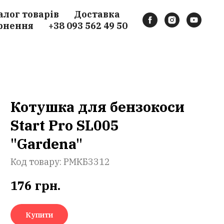
алог товарів
Доставка
рнення
+38 093 562 49 50
Котушка для бензокоси
Start Pro SL005
"Gardena"
Код товару:
РМКБ3312
176
грн.
Купити