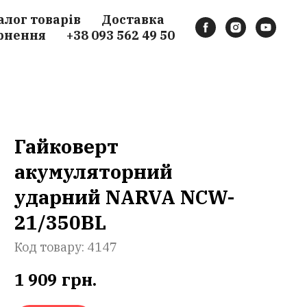
алог товарів
Доставка
рнення
+38 093 562 49 50
Гайковерт
акумуляторний
ударний NARVA NCW-
21/350BL
Код товару:
4147
1 909
грн.