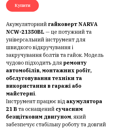
Купити
Акумуляторний
гайковерт NARVA
NCW-21350BL
— це потужний та
універсальний інструмент для
швидкого відкручування і
закручування болтів та гайок. Модель
чудово підходить для
ремонту
автомобілів, монтажних робіт,
обслуговування техніки та
використання в гаражі або
майстерні
.
Інструмент працює від
акумулятора
21 В
та оснащений
сучасним
безщітковим двигуном
, який
забезпечує стабільну роботу та довгий