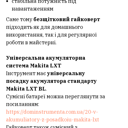
стабільна потужність під
навантаженням
Саме тому
безщітковий гайковерт
підходить як для домашнього
використання, так і для регулярної
роботи в майстерні.
Універсальна акумуляторна
система Makita LXT
Інструмент має
універсальну
посадку акумулятора стандарту
Makita LXT BL
.
Сумісні батареї можна переглянути за
посиланням:
https://dominstrumenta.com.ua/20-v-
akumuliatory-z-posadkoiu-makita-lxt
Гайковерт також сумісний з