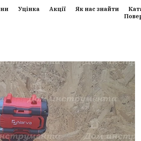
ини
Уцінка
Акції
Як нас знайти
Кат
Пове