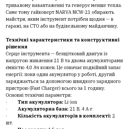
тривалому навантаженні та генерує менше тепла.
Саме тому гайковерт NARVA NCW-21 обирають
майстри, яким інструмент потрібен щодня — в
гаражі, на СТО або на будівельному майданчику.
Технічні характеристики та конструктивні
рішення
Серце інструмента — безщітковий двигун із
напругою живлення 21 В та двома акумуляторами
ємністю 4,0 Ач кожен. Це означає подвійний запас
енергії: поки один акумулятор у роботі, другий
заряджається за допомогою швидкого зарядного
пристрою (Fast Charger) всього за 1 годину.
Основні технічні параметри:
·
Тип акумулятора:
Li-ion
·
Акумуляторна база:
21 В, 4 А·г
·
Кількість акумуляторів в комплекті:
2
шт.