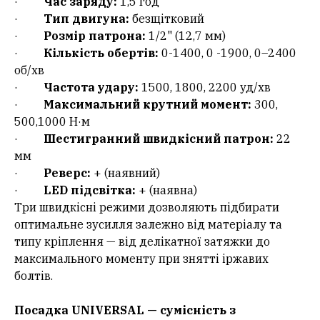
·
Час заряду:
1,5 год
·
Тип двигуна:
безщітковий
·
Розмір патрона:
1/2" (12,7 мм)
·
Кількість обертів:
0-1400, 0 -1900, 0–2400
об/хв
·
Частота удару:
1500, 1800, 2200 уд/хв
·
Максимальний крутний момент:
300,
500,1000 Н·м
·
Шестигранний швидкісний патрон:
22
мм
·
Реверс:
+ (наявний)
·
LED підсвітка:
+ (наявна)
Три швидкісні режими дозволяють підбирати
оптимальне зусилля залежно від матеріалу та
типу кріплення — від делікатної затяжки до
максимального моменту при знятті іржавих
болтів.
Посадка UNIVERSAL — сумісність з