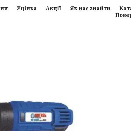
ини
Уцінка
Акції
Як нас знайти
Кат
Пове