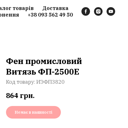
алог товарів
Доставка
рнення
+38 093 562 49 50
Фен промисловий
Витязь ФП-2500Е
Код товару:
ИЭФП3820
864
грн.
Немає в наявності