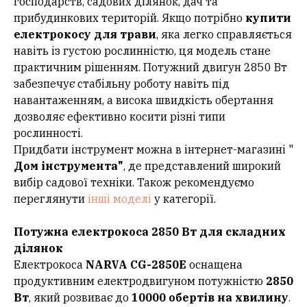
господарств, садових ділянок, дач та
прибудинкових територій. Якщо потрібно
купити
електрокосу для трави
, яка легко справляється
навіть із густою рослинністю, ця модель стане
практичним рішенням. Потужний двигун 2850 Вт
забезпечує стабільну роботу навіть під
навантаженням, а висока швидкість обертання
дозволяє ефективно косити різні типи
рослинності.
Придбати інструмент можна в інтернет-магазині "
Дом інструмента"
, де представлений широкий
вибір садової техніки. Також рекомендуємо
переглянути
інші моделі
у категорії.
Потужна електрокоса 2850 Вт для складних
ділянок
Електрокоса
NARVA CG-2850E
оснащена
продуктивним електродвигуном потужністю
2850
Вт
, який розвиває до
10000 обертів на хвилину
.