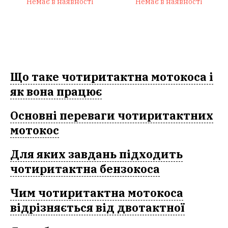
Немає в наявності
Немає в наявності
Що таке чотиритактна мотокоса і
як вона працює
Основні переваги чотиритактних
мотокос
Для яких завдань підходить
чотиритактна бензокоса
Чим чотиритактна мотокоса
відрізняється від двотактної