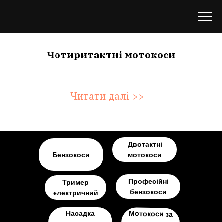
Чотиритактні мотокоси
Читати далі >>
Двотактні
Бензокоси
мотокоси
Професійні
Тример
бензокоси
електричний
Насадка
Мотокоси за