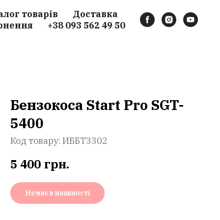
алог товарів
Доставка
рнення
+38 093 562 49 50
Бензокоса Start Pro SGT-
5400
Код товару:
ИББТ3302
5 400
грн.
Немає в наявності