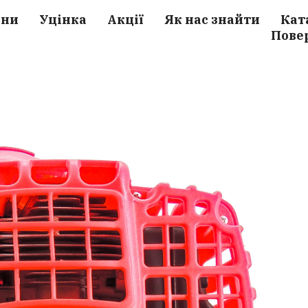
ини
Уцінка
Акції
Як нас знайти
Кат
Пове