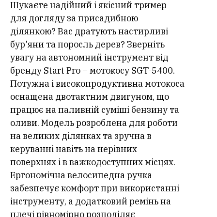
Шукаєте надійний і якісний тример
для догляду за присадибною
ділянкою? Вас дратують настирливі
бур'яни та поросль дерев? Зверніть
увагу на автономний інструмент від
бренду Start Pro – мотокосу SGT-5400.
Потужна і високопродуктивна мотокоса
оснащена двотактним двигуном, що
працює на паливній суміші бензину та
оливи. Модель розроблена для роботи
на великих ділянках та зручна в
керуванні навіть на нерівних
поверхнях і в важкодоступних місцях.
Ергономічна велосипедна ручка
забезпечує комфорт при використанні
інструменту, а додатковий ремінь на
плечі рівномірно розподіляє