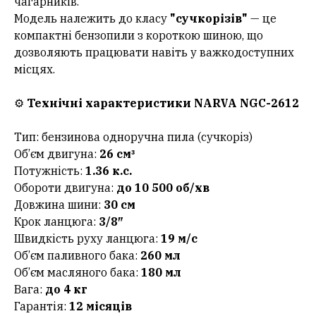
чагарників.
Модель належить до класу
"сучкорізів"
— це
компактні бензопили з короткою шиною, що
дозволяють працювати навіть у важкодоступних
місцях.
⚙️
Технічні характеристики NARVA NGC-2612
Тип: бензинова одноручна пила (сучкоріз)
Об’єм двигуна:
26 см³
Потужність:
1.36 к.с.
Обороти двигуна:
до 10 500 об/хв
Довжина шини:
30 см
Крок ланцюга:
3/8″
Швидкість руху ланцюга:
19 м/с
Об’єм паливного бака:
260 мл
Об’єм масляного бака:
180 мл
Вага:
до 4 кг
Гарантія:
12 місяців