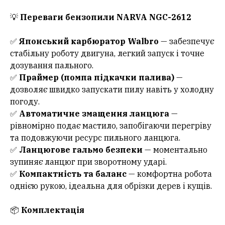
💡
Переваги бензопили NARVA NGC-2612
✅
Японський карбюратор Walbro
— забезпечує
стабільну роботу двигуна, легкий запуск і точне
дозування пального.
✅
Праймер (помпа підкачки палива)
—
дозволяє швидко запускати пилу навіть у холодну
погоду.
✅
Автоматичне змащення ланцюга
—
рівномірно подає мастило, запобігаючи перегріву
та подовжуючи ресурс пильного ланцюга.
✅
Ланцюгове гальмо безпеки
— моментально
зупиняє ланцюг при зворотному ударі.
✅
Компактність та баланс
— комфортна робота
однією рукою, ідеальна для обрізки дерев і кущів.
📦
Комплектація