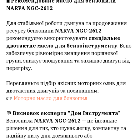
🛢️
Рекомендоване масло для бензопили
NARVA NGC-2612
Для стабільної роботи двигуна та продовження
ресурсу бензопили
NARVA NGC-2612
рекомендуємо використовувати
спеціальне
двотактне масло для бензоінструменту
. Воно
забезпечує рівномірне змащення поршневої
групи, знижує зношування та захищає двигун від
перегріву.
Перегляньте підбір якісних моторних олив для
двотактних двигунів за посиланням:
👉
Моторне масло для бензопил
💬
Висновок експерта "Дом Інструмента"
Бензопила
NARVA NGC-2612
— це ідеальне
рішення для тих, хто шукає легку, компактну та
надійну пилу для домашнього або