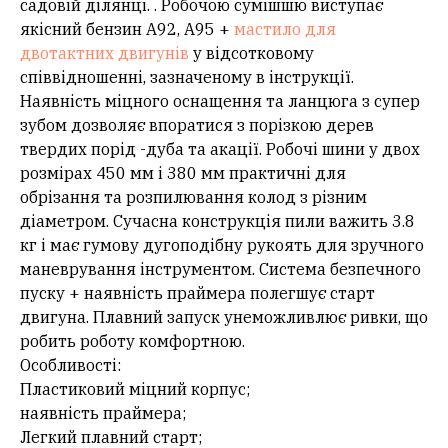
садовій ділянці. . Робочою сумішшю виступає
якісний бензин А92, А95 +
мастило для
двотактних двигунів
у відсотковому
співвідношенні, зазначеному в інструкції.
Наявність міцного оснащення та ланцюга з супер
зубом дозволяє впоратися з порізкою дерев
твердих порід -дуба та акації. Робочі шини у двох
розмірах 450 мм і 380 мм практичні для
обрізання та розпилювання колод з різним
діаметром. Сучасна конструкція пили важить 3.8
кг і має гумову дугоподібну рукоять для зручного
маневрування інструментом. Система безпечного
пуску + наявність праймера полегшує старт
двигуна. Плавний запуск унеможливлює ривки, що
робить роботу комфортною.
Особливості:
Пластиковий міцний корпус;
наявність праймера;
Легкий плавний старт;