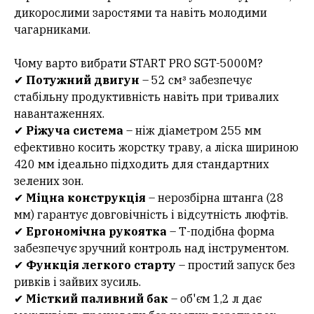
дикорослими заростями та навіть молодими
чагарниками.
Чому варто вибрати START PRO SGT-5000M?
✔
Потужний двигун
– 52 см³ забезпечує
стабільну продуктивність навіть при тривалих
навантаженнях.
✔
Ріжуча система
– ніж діаметром 255 мм
ефективно косить жорстку траву, а ліска шириною
420 мм ідеально підходить для стандартних
зелених зон.
✔
Міцна конструкція
– нерозбірна штанга (28
мм) гарантує довговічність і відсутність люфтів.
✔
Ергономічна рукоятка
– Т-подібна форма
забезпечує зручний контроль над інструментом.
✔
Функція легкого старту
– простий запуск без
ривків і зайвих зусиль.
✔
Місткий паливний бак
– об'єм 1,2 л дає