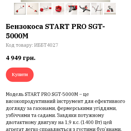
Бензокоса START PRO SGT-
5000M
Код товару:
ИББТ4027
4 949
грн.
Купити
Модель START PRO SGT-5000M – це
високопродуктивний інструмент для ефективного
догляду за газонами, фермерськими угіддями,
узбіччями та садами. Завдяки потужному
двотактному двигуну на 1,9 к.с. (1400 Вт) цей
агрегат легко справляється з густими бур’янами,