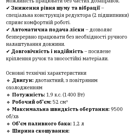
можливість працювати без частих дозаправок.
✔
Зниження рівня шуму та вібрації
–
спеціальна конструкція редуктора (2 підшипники)
сприяє комфортній роботі.
✔
Автоматична подача ліски
– дозволяє
безперервно працювати без необхідності ручного
налаштування довжини.
✔
Довговічність і надійність
– посилене
кріплення ручок та зносостійкі матеріали.
Основні технічні характеристики
🔹
Двигун:
двотактний, з повітряним
охолодженням
🔹
Потужність:
1,9 к.с. (1400 Вт)
🔹
Робочий об'єм:
52 см³
🔹
Максимальна швидкість обертання:
9500
об/хв
🔹
Об'єм паливного бака:
1,2 л
🔹
Ширина скошування: