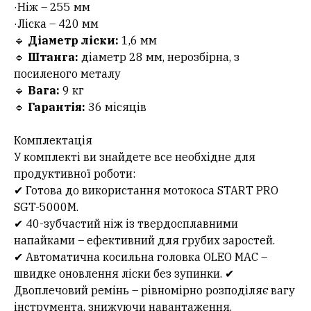
·Ніж – 255 мм
·Ліска – 420 мм
🔹
Діаметр ліски:
1,6 мм
🔹
Штанга:
діаметр 28 мм, нерозбірна, з
посиленого металу
🔹
Вага:
9 кг
🔹
Гарантія:
36 місяців
Комплектація
У комплекті ви знайдете все необхідне для
продуктивної роботи:
✔ Готова до використання мотокоса START PRO
SGT-5000M.
✔ 40-зубчастий ніж із твердосплавними
напайками – ефективний для грубих заростей.
✔ Автоматична косильна головка OLEO MAC –
швидке оновлення ліски без зупинки. ✔
Двоплечовий ремінь – рівномірно розподіляє вагу
інструмента, знижуючи навантаження.