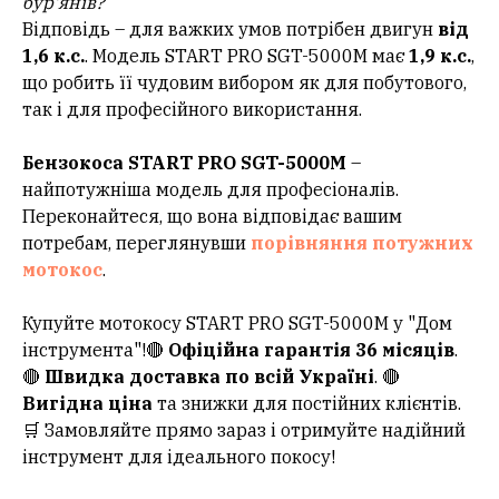
бур'янів?
Відповідь – для важких умов потрібен двигун
від
1,6 к.с.
. Модель START PRO SGT-5000M має
1,9 к.с.
,
що робить її чудовим вибором як для побутового,
так і для професійного використання.
Бензокоса START PRO SGT-5000M
–
найпотужніша модель для професіоналів.
Переконайтеся, що вона відповідає вашим
потребам, переглянувши
порівняння потужних
мотокос
.
Купуйте мотокосу START PRO SGT-5000M у "Дом
інструмента"!🔴
Офіційна гарантія 36 місяців
.
🔴
Швидка доставка по всій Україні
. 🔴
Вигідна ціна
та знижки для постійних клієнтів.
🛒 Замовляйте прямо зараз і отримуйте надійний
інструмент для ідеального покосу!