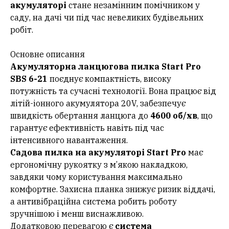
акумуляторі
стане незамінним помічником у
саду, на дачі чи під час невеликих будівельних
робіт.
Основне описання
Акумуляторна ланцюгова пилка Start Pro
SBS 6-21
поєднує компактність, високу
потужність та сучасні технології. Вона працює від
літій-іонного акумулятора 20V, забезпечує
швидкість обертання ланцюга до
4600 об/хв
, що
гарантує ефективність навіть під час
інтенсивного навантаження.
Садова пилка на акумуляторі Start Pro
має
ергономічну рукоятку з м’якою накладкою,
завдяки чому користування максимально
комфортне. Захисна планка знижує ризик віддачі,
а антивібраційна система робить роботу
зручнішою і менш виснажливою.
Додатковою перевагою є
система