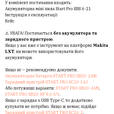
У комплект постачання входить:
Акумуляторна міні пила Start Pro SBS 6-21
Інструкція з експлуатації
Кейс
⚠️ УВАГА! Постачається
без акумулятора та
зарядного пристрою
.
Якщо у вас вже є інструмент на платформі
Makita
LXT
, ви можете використовувати його
акумулятори.
Якщо ні — рекомендуємо докупити:
Акумуляторна батарея START PRO SB20-2AM
Зарядний пристрій START PRO SC20-1АJ
Або потужніші варіанти:
START PRO SB20-4AM
,
START PRO SB20-8F 8.0 А*г
.
Якщо є зарядка з USB Type-C, то додатково
купувати не потрібно. Якщо ж немає, підійде
Зарядний пристрій START PRO SC20-2
.