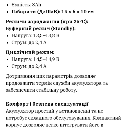
Ємність: 8Ah
Габарити (Д×Ш×В): 15 × 6 × 10 см
Режими заряджання (при 25°C):
Буферний режим (Standby):
Напруга: 13,5–13,8 В
Струм: до 2,4 А
Циклічний режим:
Напруга: 14,5–14,9 В
Струм: до 2,4 А
Дотримання цих параметрів дозволяє
продовжити термін служби акумулятора та
забезпечити стабільну роботу.
Комфорт і безпека експлуатації
Акумулятор простий у встановленні та не
потребує складного обслуговування. Компактний
корпус дозволяє легко інтегрувати його в