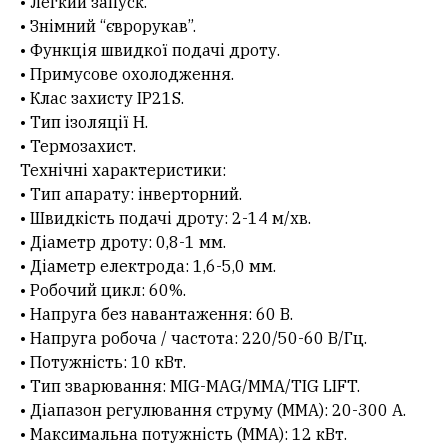
• Легкий запуск.
• Знімний “єврорукав”.
• Функція швидкої подачі дроту.
• Примусове охолодження.
• Клас захисту IP21S.
• Тип ізоляції H.
• Термозахист.
Технічні характеристики:
• Тип апарату: інверторний.
• Швидкість подачі дроту: 2-14 м/хв.
• Діаметр дроту: 0,8-1 мм.
• Діаметр електрода: 1,6-5,0 мм.
• Робочий цикл: 60%.
• Напруга без навантаження: 60 В.
• Напруга робоча / частота: 220/50-60 В/Гц.
• Потужність: 10 кВт.
• Тип зварювання: MIG-MAG/MMA/TIG LIFT.
• Діапазон регулювання струму (MMA): 20-300 А.
• Максимальна потужність (MMA): 12 кВт.