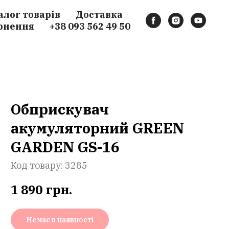
алог товарів
Доставка
рнення
+38 093 562 49 50
Обприскувач
акумуляторний GREEN
GARDEN GS-16
Код товару:
3285
1 890
грн.
Немає в наявності