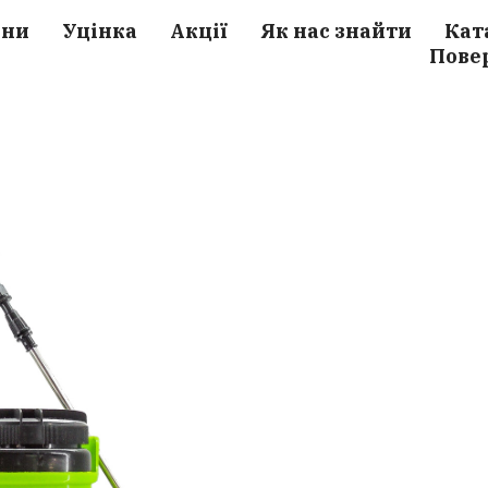
ини
Уцінка
Акції
Як нас знайти
Кат
Пове