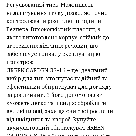
Регульований тиск: Можливість
налаштування тиску дозволяє точно
контролювати розпилення рідини.
Безпека: Високоякісний пластик, з
якого виготовлено корпус, стійкий до
агресивних хімічних речовин, що
забезпечує тривалу експлуатацію
пристрою.
GREEN GARDEN GS-16 – це ідеальний
вибір для тих, хто шукає надійний та
ефективний обприскувач для догляду
за рослинами. З його допомогою ви
зможете легко та швидко обробляти
великі площі, захищаючи свої рослини
від шкідників та хвороб. Купуйте
акумуляторний обприскувач GREEN
GARDEN GS-16 у "Дом инструмента" та