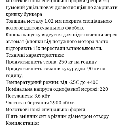
Молоткові ножі спеціальної форми (ребристі)
Гумовий ущільнювач дозволяє щільно закривати
кришку бункера
Товщина металу 1.02 мм покрита спеціальною
вологовідштовхувальною фарбою.
Кнопка запуску відсутня для підключення через
автомат (кнопки від потужного мотора часто
підгоряють і їх перестали встановлювати.
Технічні характеристики:
Продуктивність зерна: 250 кг на годину
Продуктивність качанів кукурудзи: 90 кг на
годину,
Температурний режим: від -25С до +40С
Номінальна напруга однофазної мережі: 220
Потужність: 3,6 кВт
Частота обертання 2900 об/хв
Молоткові ножі спеціальної форми
П'ять змінних сит з різним діаметром отвору
Комплектація: