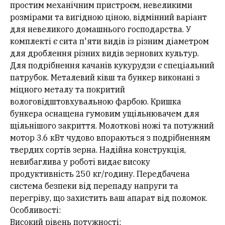
простим механічним пристроєм, невеликими
розмірами та вигідною ціною, відмінний варіант
для невеликого домашнього господарства. У
комплекті є сита п'яти видів із різним діаметром
для дроблення різних видів зернових культур.
Для подрібнення качанів кукурудзи є спеціальний
патрубок. Металевий ківш та бункер виконані з
міцного металу та покритий
вологовідштовхувальною фарбою. Кришка
бункера оснащена гумовим ущільнювачем для
щільнішого закриття. Молоткові ножі та потужний
мотор 3.6 кВт чудово впораються з подрібненням
твердих сортів зерна. Надійна конструкція,
невибаглива у роботі видає високу
продуктивність 250 кг/годину. Передбачена
система безпеки від перепаду напруги та
перегріву, що захистить ваш апарат від поломок.
Особливості:
Високий рівень потужності;