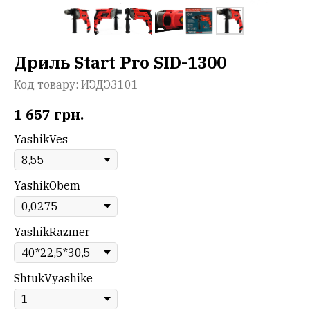
Дриль Start Pro SID-1300
Код товару:
ИЭДЭ3101
1 657
грн.
YashikVes
YashikObem
YashikRazmer
ShtukVyashike