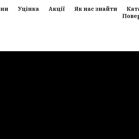
ини
Уцінка
Акції
Як нас знайти
Кат
Пове