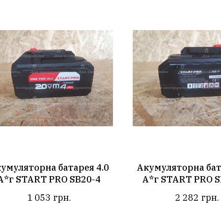
умуляторна батарея 4.0
Акумуляторна бат
А*г START PRO SB20-4
А*г START PRO S
1 053
грн.
2 282
грн.