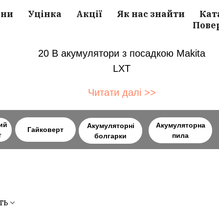
ини
Уцінка
Акції
Як нас знайти
Кат
Пове
20 В акумулятори з посадкою Makita
LXT
Читати далі >>
ий
Акумуляторна
Акумуляторні
Гайковерт
т
пила
болгарки
ть