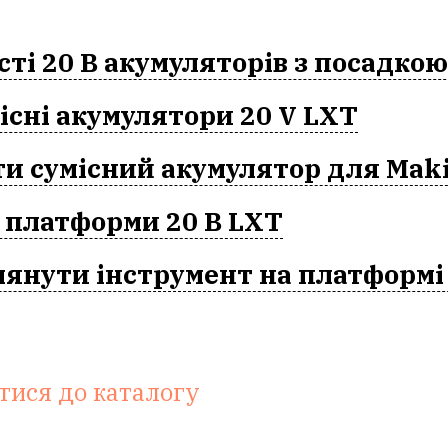
ті 20 В акумуляторів з посадкою
існі акумулятори 20 V LXT
ти сумісний акумулятор для Mak
 платформи 20 В LXT
лянути інструмент на платформі
тися до каталогу