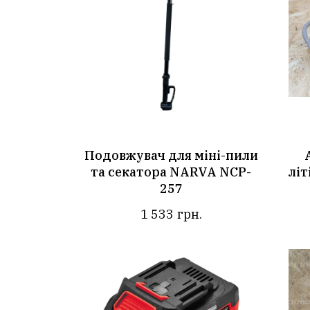
Подовжувач для міні-пили
та секатора NARVA NCP-
літ
257
1 533
грн.