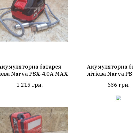
Акумуляторна батарея
Акумуляторна б
ієва Narva PSX-4.0A MAX
літієва Narva PS
1 215
грн.
636
грн.