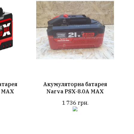
атарея
Акумуляторна батарея
A MAX
Narva PSX-8.0A MAX
1 736
грн.