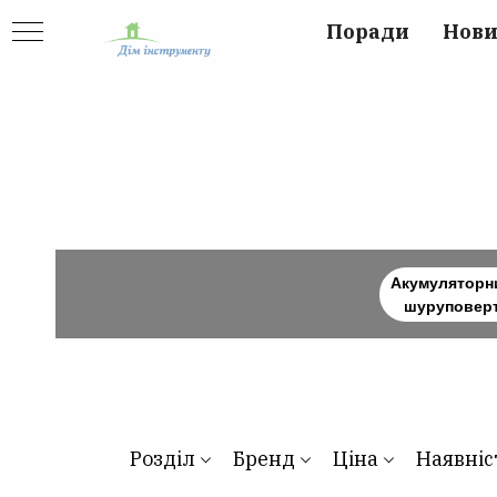
Поради
Нов
Акумуляторн
шуруповер
Розділ
Бренд
Ціна
Наявніс