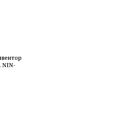
нвентор
 NIN-
O