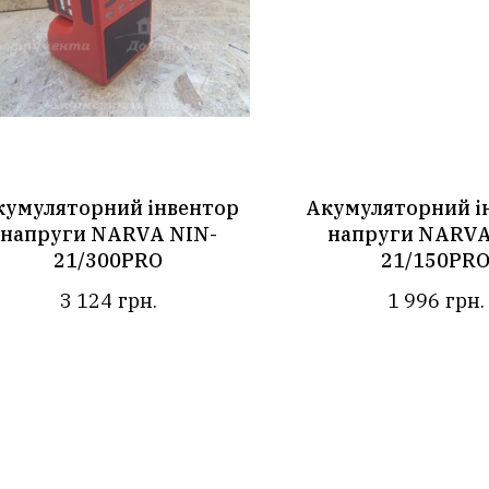
кумуляторний інвентор
Акумуляторний і
напруги NARVA NIN-
напруги NARVA
21/300PRO
21/150PR
3 124
грн.
1 996
грн.