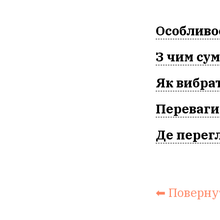
Особливос
З чим сум
Як вибра
Переваги
Де перег
⬅ Поверну