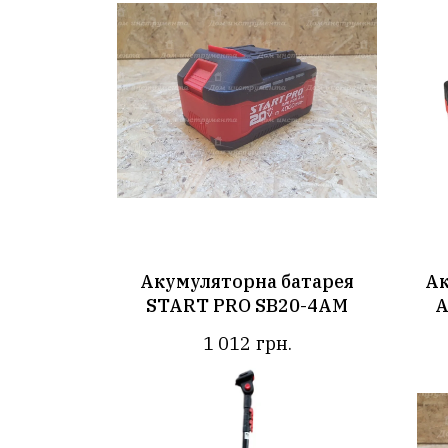
Акумуляторна батарея
Ак
START PRO SB20-4АМ
А
1 012
грн.