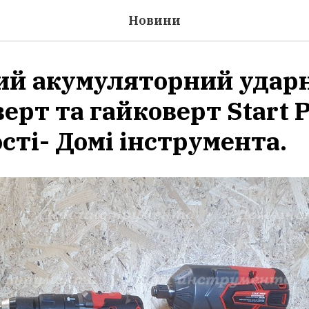
Новини
й акумуляторний удар
рт та гайковерт Start P
сті- Домі інструмента.