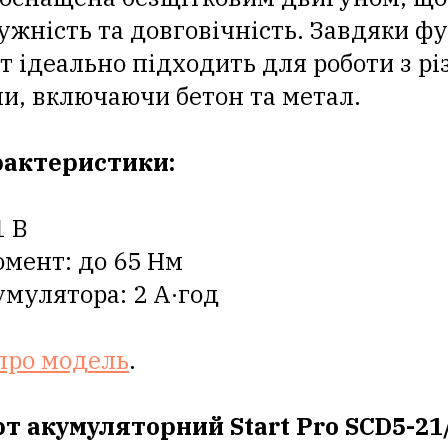
ужність та довговічність. Завдяки фу
 ідеально підходить для роботи з р
и, включаючи бетон та метал.
рактеристики:
1 В
мент: до 65 Нм
умулятора: 2 А·год
про модель
.
т акумуляторний Start Pro SCD5-21