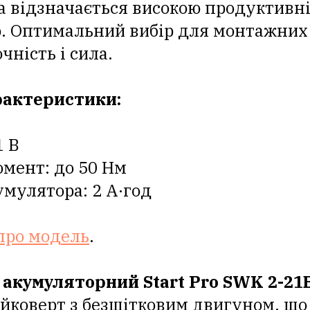
а відзначається високою продуктивні
. Оптимальний вибір для монтажних 
чність і сила.
рактеристики:
1 В
мент: до 50 Нм
умулятора: 2 А·год
про модель
.
 акумуляторний Start Pro SWK 2-21
йковерт з безщітковим двигуном, що