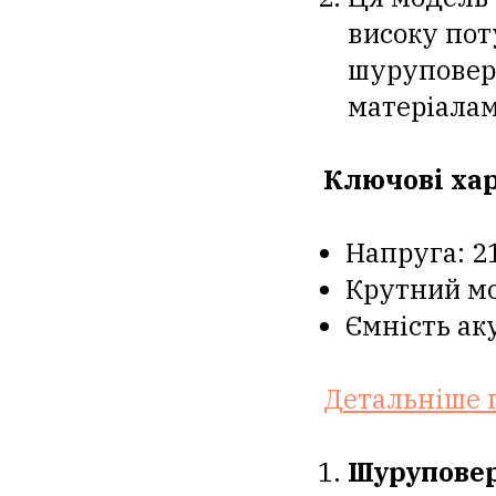
високу пот
шуруповерт
матеріалам
Ключові ха
Напруга: 2
Крутний мо
Ємність ак
Детальніше 
Шуруповер