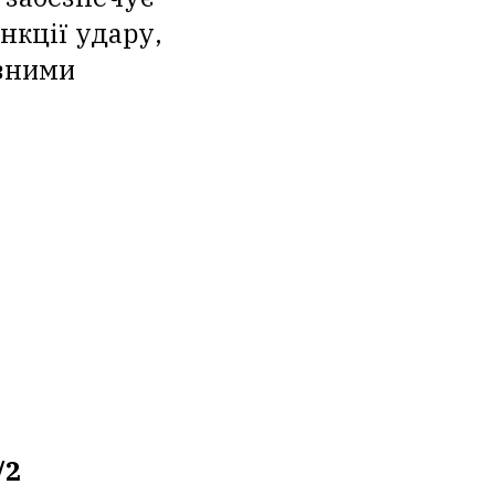
нкції удару,
ізними
/2