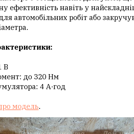
у ефективність навіть у найскладні
для автомобільних робіт або закручу
іаметра.
рактеристики:
1 В
мент: до 320 Нм
умулятора: 4 А·год
про модель
.