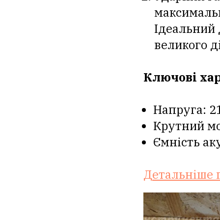
максимальн
Ідеальний 
великого д
Ключові ха
Напруга: 2
Крутний мо
Ємність ак
Детальніше 