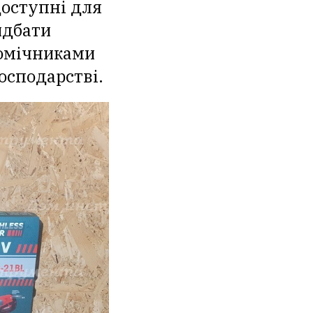
оступні для
идбати
помічниками
господарстві.