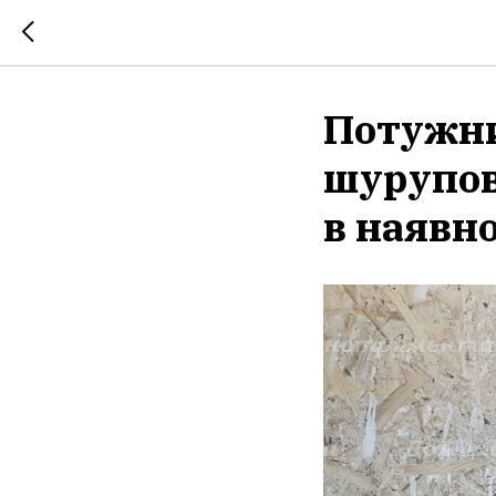
Потужни
шурупове
в наявно