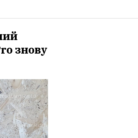
ний
ro знову