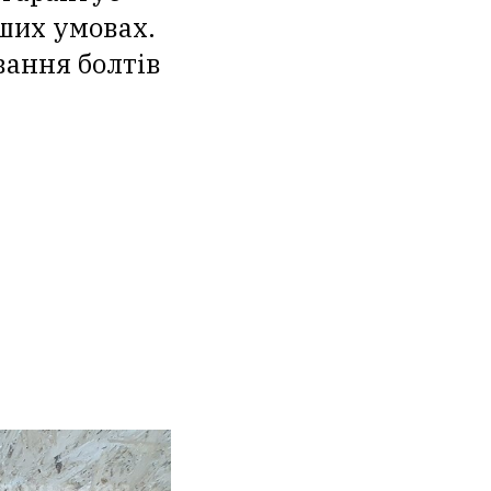
ших умовах.
вання болтів