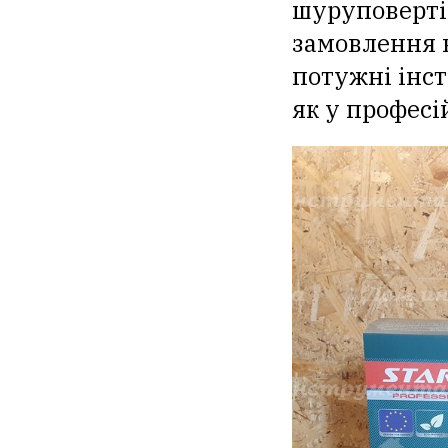
шуруповертів
замовлення 
потужні інс
як у професі