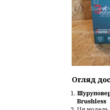
Огляд до
Шуруповер
Brushless
Ця модель 