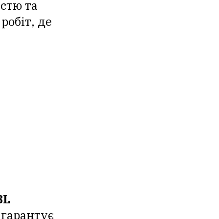
стю та
робіт, де
BL
 гарантує