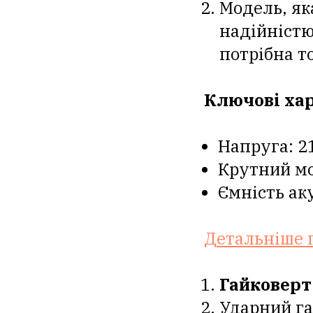
Модель, як
надійністю
потрібна то
Ключові ха
Напруга: 2
Крутний мо
Ємність ак
Детальніше 
Гайковерт
Ударний га