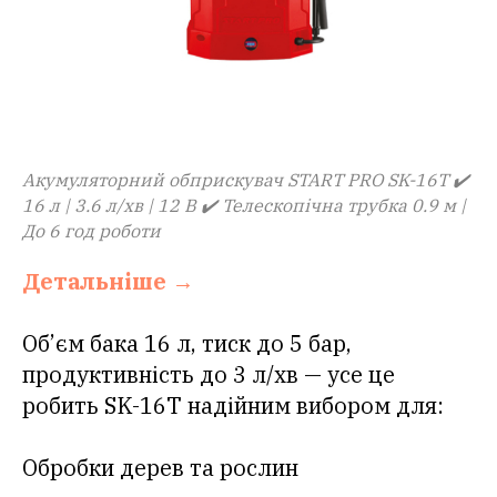
Акумуляторний обприскувач START PRO SK-16T ✔️
16 л | 3.6 л/хв | 12 В ✔️ Телескопічна трубка 0.9 м |
До 6 год роботи
Детальніше →
Об’єм бака 16 л, тиск до 5 бар,
продуктивність до 3 л/хв — усе це
робить SK-16T надійним вибором для:
Обробки дерев та рослин