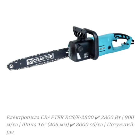
Електропила CRAFTER RCS/E-2800 ✔️ 2800 Вт | 900
м/хв | Шина 16″ (406 мм) ✔️ 8000 об/хв | Потужний
різ