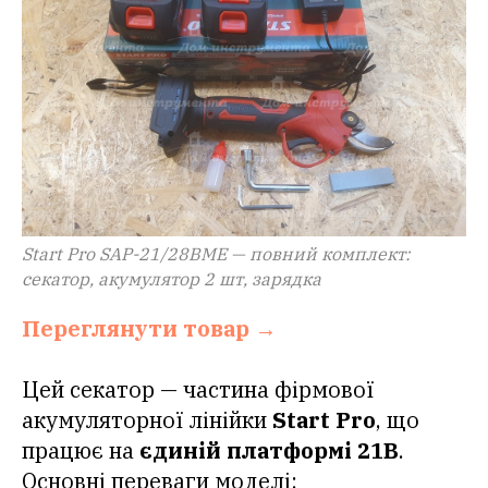
Start Pro SAP-21/28BME — повний комплект:
секатор, акумулятор 2 шт, зарядка
Переглянути товар →
Цей секатор — частина фірмової
акумуляторної лінійки
Start Pro
, що
працює на
єдиній платформі 21В
.
Основні переваги моделі: