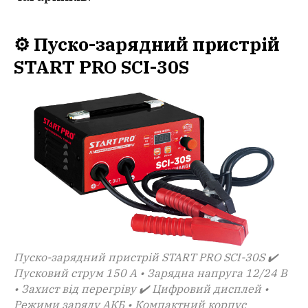
⚙️ Пуско-зарядний пристрій
START PRO SCI-30S
Пуско-зарядний пристрій START PRO SCI-30S ✔️
Пусковий струм 150 А • Зарядна напруга 12/24 В
• Захист від перегріву ✔️ Цифровий дисплей •
Режими заряду АКБ • Компактний корпус