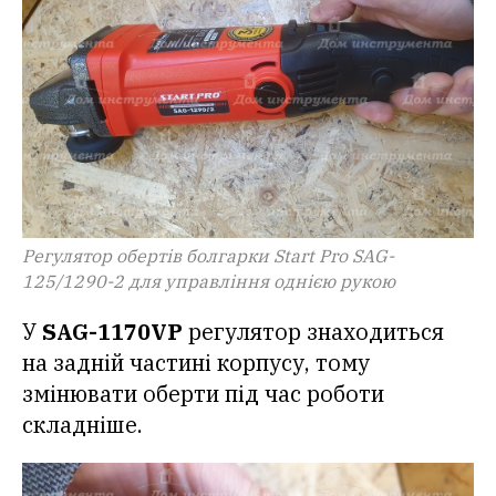
Регулятор обертів болгарки Start Pro SAG-
125/1290-2 для управління однією рукою
У
SAG-1170VP
регулятор знаходиться
на задній частині корпусу, тому
змінювати оберти під час роботи
складніше.