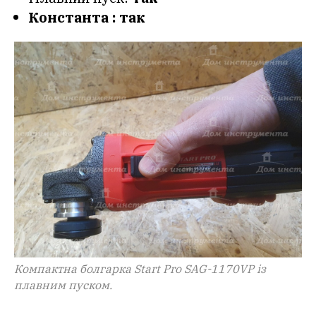
Константа : так
Компактна болгарка Start Pro SAG-1170VP із
плавним пуском.