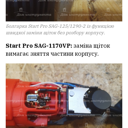
Болгарка Start Pro SAG-125/1290-2 із функцією
швидкої заміни щіток без розбору корпусу.
Start Pro SAG-1170VP:
заміна щіток
вимагає зняття частини корпусу.