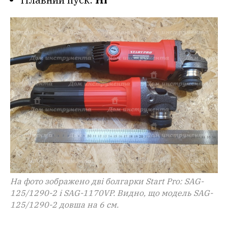
На фото зображено дві болгарки Start Pro: SAG-
125/1290-2 і SAG-1170VP. Видно, що модель SAG-
125/1290-2 довша на 6 см.