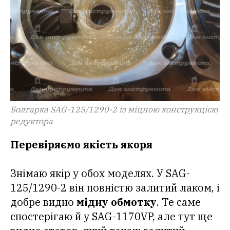
Болгарка SAG-125/1290-2 із міцною конструкцією
редуктора
Перевіряємо якість якоря
Знімаю якір у обох моделях. У SAG-
125/1290-2 він повністю залитий лаком, і
добре видно
мідну обмотку
. Те саме
спостерігаю й у SAG-1170VP, але тут ще