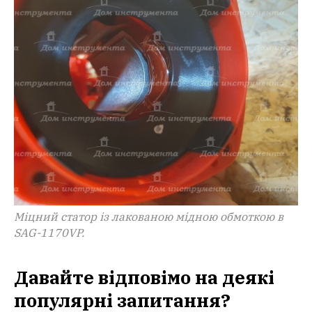
Міцний статор із лакованою мідною обмоткою в
SAG-1170VP.
Давайте відповімо на деякі
популярні запитання?