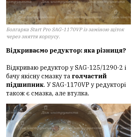
Болгарка Start Pro SAG-1170VP із заміною щіток
через зняття корпусу.
Відкриваємо редуктор: яка різниця?
Відкриваю редуктор у SAG-125/1290-2 і
бачу якісну смазку та
голчастий
підшипник
. У SAG-1170VP у редукторі
також є смазка, але втулка.