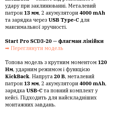
удару при заклинюванні. Металевий
патрон
13 мм
, 2 акумулятори
4000 mAh
та зарядка через
USB Type-C
для
максимальної зручності.
Start Pro SCD3-20 — флагман лінійки
➡ Переглянути модель
Топова модель з крутним моментом
120
Нм
, ударним режимом і функцією
KickBack
. Напруга
20 В
, металевий
патрон
13 мм
, 2 акумулятори
4000 mAh
,
зарядка
USB-C
та повний комплект у
кейсі. Підходить для найскладніших
монтажних завдань.