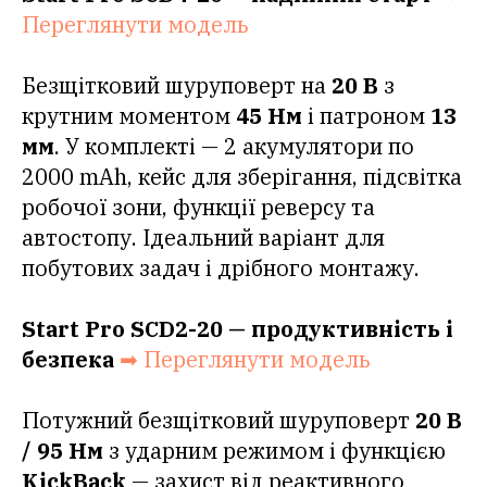
Переглянути модель
Безщітковий шуруповерт на
20 В
з
крутним моментом
45 Нм
і патроном
13
мм
. У комплекті — 2 акумулятори по
2000 mAh, кейс для зберігання, підсвітка
робочої зони, функції реверсу та
автостопу. Ідеальний варіант для
побутових задач і дрібного монтажу.
Start Pro SCD2-20 — продуктивність і
безпека
➡ Переглянути модель
Потужний безщітковий шуруповерт
20 В
/ 95 Нм
з ударним режимом і функцією
KickBack
— захист від реактивного