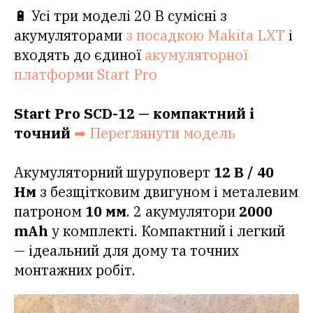
🔋 Усі три моделі 20 В сумісні з
акумуляторами
з посадкою Makita LXT
і
входять до єдиної
акумуляторної
платформи Start Pro
Start Pro SCD-12 — компактний і
точний
➡ Переглянути модель
Акумуляторний шуруповерт
12 В / 40
Нм
з безщітковим двигуном і металевим
патроном
10 мм
. 2 акумулятори
2000
mAh
у комплекті. Компактний і легкий
— ідеальний для дому та точних
монтажних робіт.